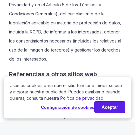
Privacidad y en el Artículo 5 de los Términos y
Condiciones Generales), del cumplimiento de la
legislación aplicable en materia de protección de datos,
incluida la RGPD, de informar a los interesados, obtener
los consentimientos necesarios (incluidos los relativos al
uso de la imagen de terceros) y gestionar los derechos
de los interesados.
Referencias a otros sitios web
Usamos cookies para que el sitio funcione, medir su uso
Esta declaración de privacidad se aplica sólo en este sitio
y mejorar nuestra publicidad. Puedes cambiarlo cuando
web. Este sitio web puede contener enlaces a otros sitios
quieras; consulta nuestra
Política de privacidad
web que no sean propiedad y/o gestionados por
Aceptar
Configuración de cookies
Touchpix. Si usted es redirigido a otro sitio web haciendo
click en tal enlace, se aplicará la declaración de
privacidad de ese sitio web. Touchpix no es de ningún