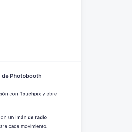
as de Photobooth
cción con
Touchpix
y abre
 con un
imán de radio
istra cada movimiento.