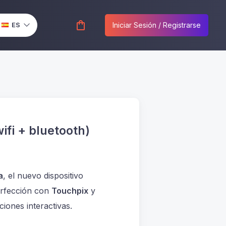
ES
Iniciar Sesión / Registrarse
EN
PT
wifi + bluetooth)
a
, el nuevo dispositivo
perfección con
Touchpix
y
iones interactivas.