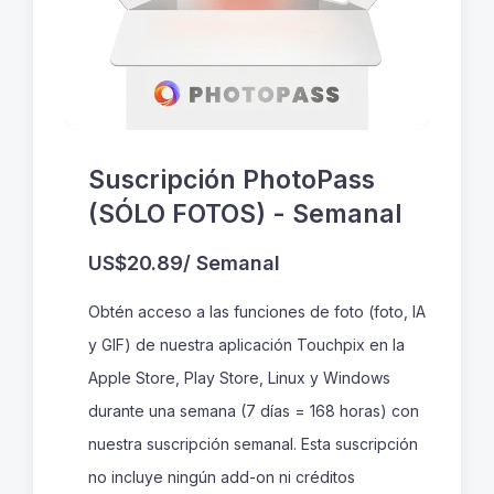
PT
Base de conocimientos
Descargas
Registro de cambios
Suscripción PhotoPass
Estado del servicio
(SÓLO FOTOS) - Semanal
Contacto
US$20.89
/ Semanal
Obtén acceso a las funciones de foto (foto, IA
y GIF) de nuestra aplicación Touchpix en la
Apple Store, Play Store, Linux y Windows
durante una semana (7 días = 168 horas) con
nuestra suscripción semanal. Esta suscripción
no incluye ningún add-on ni créditos