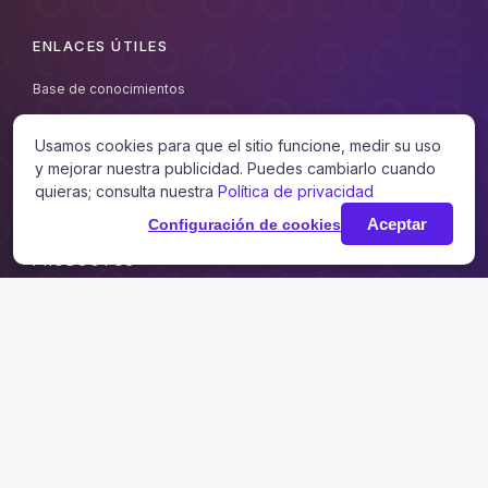
ENLACES ÚTILES
Base de conocimientos
Tutoriales
Usamos cookies para que el sitio funcione, medir su uso
Blog
y mejorar nuestra publicidad. Puedes cambiarlo cuando
Contacto
quieras; consulta nuestra
Política de privacidad
Aceptar
Configuración de cookies
PRODUCTOS
Solicitar prueba
Precios
Tienda
REDES SOCIALES
Facebook