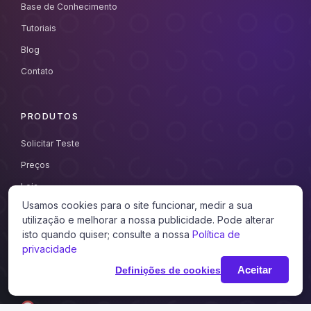
Base de Conhecimento
Tutoriais
Blog
Contato
PRODUTOS
Solicitar Teste
Preços
Loja
Usamos cookies para o site funcionar, medir a sua
utilização e melhorar a nossa publicidade. Pode alterar
MÍDIAS SOCIAIS
isto quando quiser; consulte a nossa
Política de
privacidade
Facebook
Aceitar
Definições de cookies
Instagram
TikTok